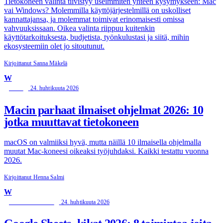
Tietokoneen valinta tiivistyy useimmiten yhteen kysymykseen: Mac
vai Windows? Molemmilla käyttöjärjestelmillä on uskolliset
kannattajansa, ja molemmat toimivat erinomaisesti omissa
vahvuuksissaan. Oikea valinta riippuu kuitenkin
käyttötarkoituksesta, budjetista, työnkulustasi ja siitä, mihin
ekosysteemiin olet jo sitoutunut.
Kirjoittanut Sanna Mäkelä
W
24. huhtikuuta 2026
MAC
Macin parhaat ilmaiset ohjelmat 2026: 10
jotka muuttavat tietokoneen
macOS on valmiiksi hyvä, mutta näillä 10 ilmaisella ohjelmalla
muutat Mac-koneesi oikeaksi työjuhdaksi. Kaikki testattu vuonna
2026.
Kirjoittanut Henna Salmi
W
24. huhtikuuta 2026
OHJELMISTOT