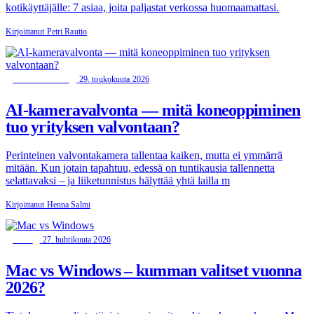
kotikäyttäjälle: 7 asiaa, joita paljastat verkossa huomaamattasi.
Kirjoittanut Petri Rautio
29. toukokuuta 2026
TIETOTURVA
AI-kameravalvonta — mitä koneoppiminen
tuo yrityksen valvontaan?
Perinteinen valvontakamera tallentaa kaiken, mutta ei ymmärrä
mitään. Kun jotain tapahtuu, edessä on tuntikausia tallennetta
selattavaksi – ja liiketunnistus hälyttää yhtä lailla m
Kirjoittanut Henna Salmi
27. huhtikuuta 2026
MAC
Mac vs Windows – kumman valitset vuonna
2026?