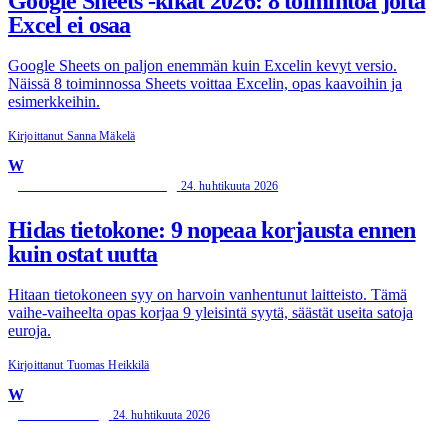
Google Sheets -kikat 2026: 8 toimintoa joita
Excel ei osaa
Google Sheets on paljon enemmän kuin Excelin kevyt versio.
Näissä 8 toiminnossa Sheets voittaa Excelin, opas kaavoihin ja
esimerkkeihin.
Kirjoittanut Sanna Mäkelä
W
24. huhtikuuta 2026
TIETOKONEEN HUOLTO
Hidas tietokone: 9 nopeaa korjausta ennen
kuin ostat uutta
Hitaan tietokoneen syy on harvoin vanhentunut laitteisto. Tämä
vaihe-vaiheelta opas korjaa 9 yleisintä syytä, säästät useita satoja
euroja.
Kirjoittanut Tuomas Heikkilä
W
24. huhtikuuta 2026
TIETOTURVA