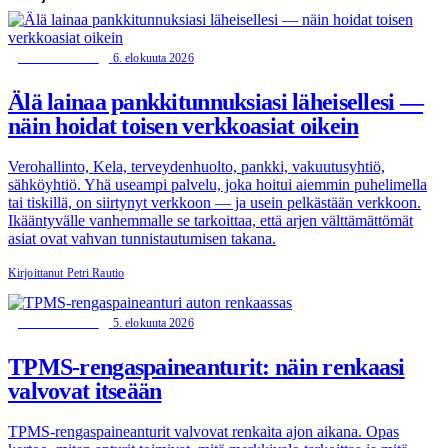
6. elokuuta 2026
TIETOTURVA
Älä lainaa pankkitunnuksiasi läheisellesi —
näin hoidat toisen verkkoasiat oikein
Verohallinto, Kela, terveydenhuolto, pankki, vakuutusyhtiö,
sähköyhtiö. Yhä useampi palvelu, joka hoitui aiemmin puhelimella
tai tiskillä, on siirtynyt verkkoon — ja usein pelkästään verkkoon.
Ikääntyvälle vanhemmalle se tarkoittaa, että arjen välttämättömät
asiat ovat vahvan tunnistautumisen takana.
Kirjoittanut Petri Rautio
5. elokuuta 2026
TIETOTURVA
TPMS-rengaspaineanturit: näin renkaasi
valvovat itseään
TPMS-rengaspaineanturit valvovat renkaita ajon aikana. Opas