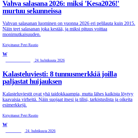
Vahva salasana 2026: miksi 'Kesa2026!'
murtuu sekunneissa
Vahvan salasanan luominen on vuonna 2026 eri pelilauta kuin 2015.
Näin teet salasanan joka kestää, ja miksi pituus voittaa
monimutkaisuuden.
Kirjoittanut Petri Rautio
W
24. huhtikuuta 2026
TIETOTURVA
Kalasteluviesti: 8 tunnusmerkkiä joilla
paljastat huijauksen
Kalasteluviestit ovat yhä taidokkaampia, mutta lähes kaikista löytyy
kaavaisia virheitä. Näin suojaat itsesi ja tilisi, tarkistuslista ja oikeita
esimerkkejä.
Kirjoittanut Petri Rautio
W
24. huhtikuuta 2026
MOBIILI