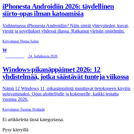
iPhonesta Androidiin 2026: täydellinen
siirto-opas ilman katoamisia
Vaihtamassa iPhonesta Androidiin? Näin siirrät yhteystiedot, kuvat,
viestit ja sovellukset yhdessä illassa. Ratkaisut yleisiin ongelmiin.
Kirjoittanut Henna Salmi
W
24. huhtikuuta 2026
WINDOWS
Windows-pikanäppäimet 2026: 12
yhdistelmää, jotka säästävät tunteja viikossa
Nämä 12 Windows 11 -pikanäppäintä muuttavat tietokoneen käytön
sujuvammaksi. Opas aloittelijalle ja kokeneelle, kaikki testattu
vuonna 2026.
Kirjoittanut Tuomas Heikkilä
Ei artikkeleita tässä kategoriassa.
Pysy kärryillä