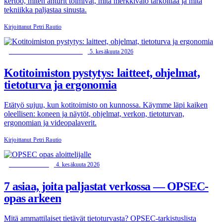
kertoo, miten anturit toimivat, mitä merkkivalo tarkoittaa ja mitä
tekniikka paljastaa sinusta.
Kirjoittanut Petri Rautio
5. kesäkuuta 2026
TIETOKONEEN HUOLTO
Kotitoimiston pystytys: laitteet, ohjelmat,
tietoturva ja ergonomia
Etätyö sujuu, kun kotitoimisto on kunnossa. Käymme läpi kaiken
oleellisen: koneen ja näytöt, ohjelmat, verkon, tietoturvan,
ergonomian ja videopalaverit.
Kirjoittanut Petri Rautio
4. kesäkuuta 2026
TIETOTURVA
7 asiaa, joita paljastat verkossa — OPSEC-
opas arkeen
Mitä ammattilaiset tietävät tietoturvasta? OPSEC-tarkistuslista